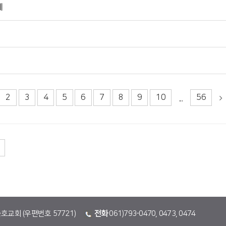
에
2
3
4
5
6
7
8
9
10
56
...
금호교회 (우편번호 57721)
전화
061)793-0470, 0473, 0474