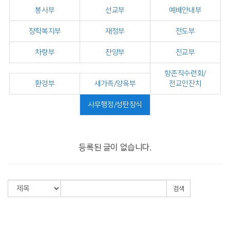
봉사부
선교부
예배안내부
장학복지부
재정부
전도부
차량부
찬양부
친교부
항존직수련회/
환경부
새가족/양육부
전교인잔치
사무행정/성탄장식
등록된 글이 없습니다.
검색