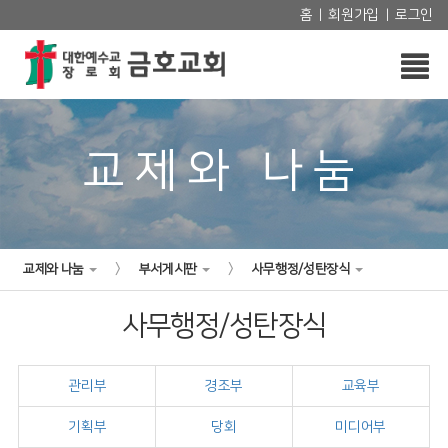
홈
회원가입
로그인
|
|
교제와 나눔
>
>
교제와 나눔
부서게시판
사무행정/성탄장식
사무행정/성탄장식
관리부
경조부
교육부
기획부
당회
미디어부