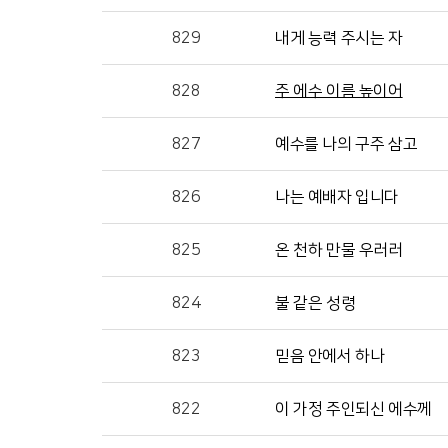
829
내게 능력 주시는 자
828
주 에수 이름 높이어
827
예수를 나의 구주 삼고
826
나는 예배자 입니다
825
온 천하 만물 우러러
824
불 같은 성령
823
믿음 안에서 하나
822
이 가정 주인되신 에수께