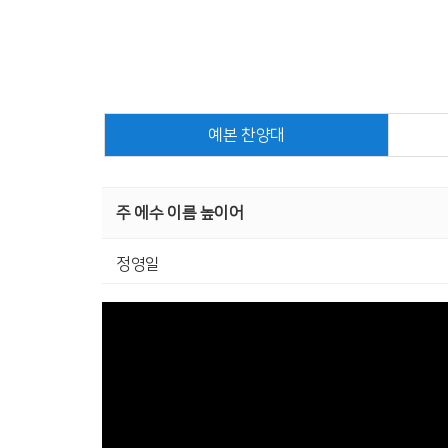
예본 찬양대
주 에수 이름 높이어
정영일