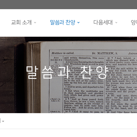
교회 소개
말씀과 찬양
다음세대
양
말씀과 찬양
대