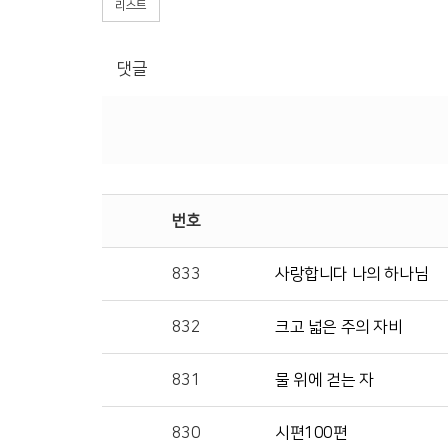
리스트
댓글
번호
833
사랑합니다 나의 하나님
832
크고 넓은 주의 자비
831
물 위에 걷는 자
830
시편100편