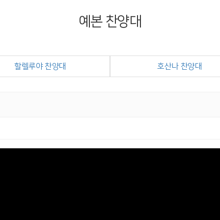
예본 찬양대
할렐루야 찬양대
호산나 찬양대