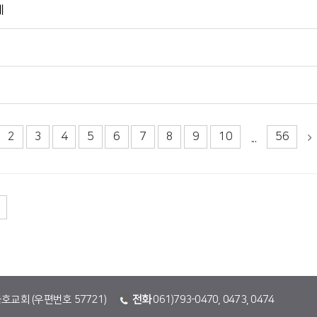
에
2
3
4
5
6
7
8
9
10
56
...
금호교회 (우편번호 57721)
전화
061)793-0470, 0473, 0474