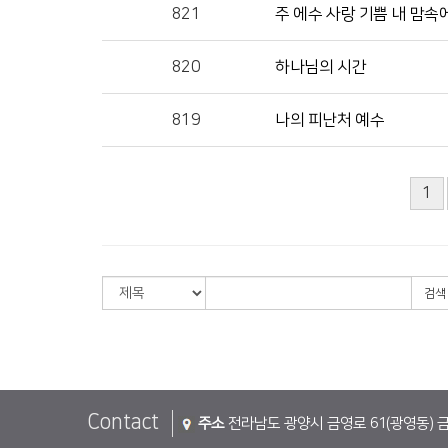
821
주 에수 사랑 기쁨 내 맘속
820
하나님의 시간
819
나의 피난처 예수
1
검색
Contact
주소
전라남도 광양시 금영로 61(광영동) 