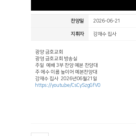
찬양일
2026-06-21
지휘자
강재수 집사
광양 금호교회
광영 금호교회 방송실
주일 예배 3부 찬양 예본 찬양대
주 에수 이름 높이어 예본찬양대
강재수 집사 2026년06월21일
https://youtu.be/CsCySzgGfV0