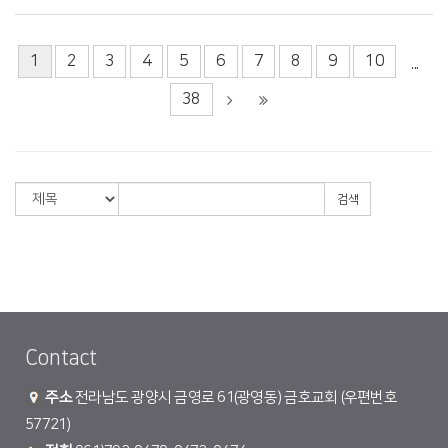
1
2
3
4
5
6
7
8
9
10
...
38
검색
Contact
주소
전라남도 광양시 금영로 61(광영동) 금호교회 (우편번호
57721)