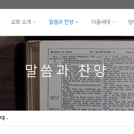
교회 소개
말씀과 찬양
다음세대
양
말씀과 찬양
양대