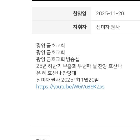
찬양일
2025-11-20
지휘자
심미자 권사
광양 금호교회
광양 금호교회
광양 금호교회 방송실
25년 하반기 부흥회 두번째 날 찬양 호산나
은 혜 호산나 찬양대
심미자 권사 2025년11월20일
https://youtu.be/W6iVu89KZxs