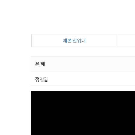
예본 찬양대
은 혜
정영일