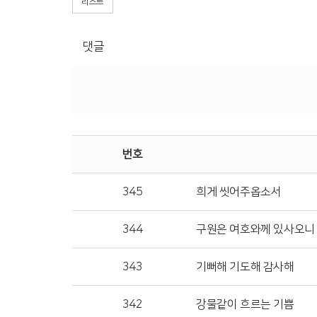
리스트
댓글
번호
345
희게 씻어주옵소서
344
구원은 여호와께 있사오니
343
기뻐해 기도해 감사해
342
강물같이 흐르는 기쁨