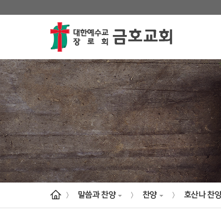
말씀과 찬양
찬양
호산나 찬
>
>
>