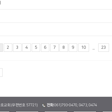
네
2
3
4
5
6
7
8
9
10
23
...
금호교회 (우편번호 57721)
전화
061)793-0470, 0473, 0474