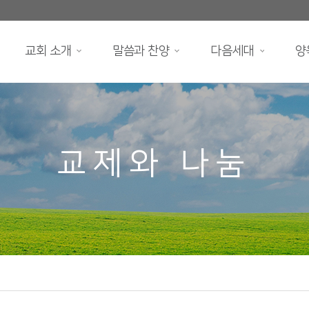
교회 소개
말씀과 찬양
다음세대
양
교제와 나눔